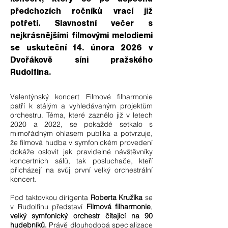
předchozích ročníků vrací již
potřetí. Slavnostní večer s
nejkrásnějšími filmovými melodiemi
se uskuteční 14. února 2026 v
Dvořákově síni pražského
Rudolfina.
Valentýnský koncert Filmové filharmonie
patří k stálým a vyhledávaným projektům
orchestru. Téma, které zaznělo již v letech
2020 a 2022, se pokaždé setkalo s
mimořádným ohlasem publika a potvrzuje,
že filmová hudba v symfonickém provedení
dokáže oslovit jak pravidelné návštěvníky
koncertních sálů, tak posluchače, kteří
přicházejí na svůj první velký orchestrální
koncert.
Pod taktovkou dirigenta
Roberta Kružíka
se
v Rudolfinu představí
Filmová filharmonie
,
velký symfonický orchestr čítající na 90
hudebníků.
Právě dlouhodobá specializace