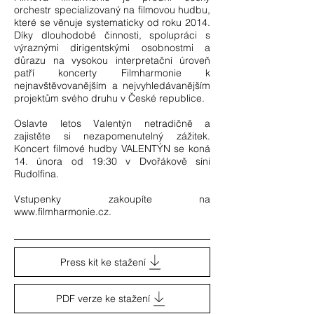
orchestr specializovaný na filmovou hudbu,
které se věnuje systematicky od roku 2014.
Díky dlouhodobé činnosti, spolupráci s
výraznými dirigentskými osobnostmi a
důrazu na vysokou interpretační úroveň
patří koncerty Filmharmonie k
nejnavštěvovanějším a nejvyhledávanějším
projektům svého druhu v České republice.
Oslavte letos Valentýn netradičně a
zajistěte si nezapomenutelný zážitek.
Koncert filmové hudby VALENTÝN se koná
14. února od 19:30 v Dvořákově síni
Rudolfina.
Vstupenky zakoupíte na
www.filmharmonie.cz
.
Press kit ke stažení
PDF verze ke stažení