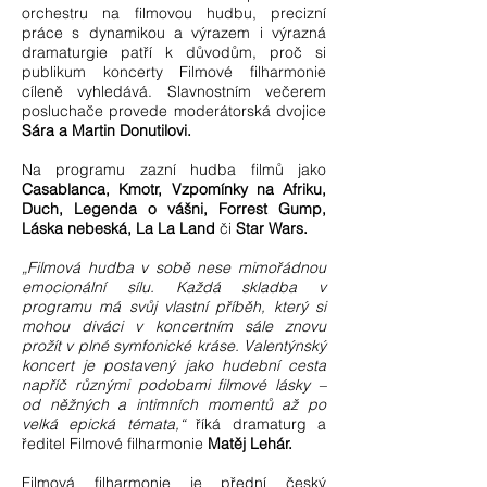
orchestru na filmovou hudbu, precizní
práce s dynamikou a výrazem i výrazná
dramaturgie patří k důvodům, proč si
publikum koncerty Filmové filharmonie
cíleně vyhledává. Slavnostním večerem
posluchače provede moderátorská dvojice
Sára a Martin Donutilovi.
Na programu zazní hudba filmů jako
Casablanca, Kmotr, Vzpomínky na Afriku,
Duch, Legenda o vášni, Forrest Gump,
Láska nebeská, La La Land
či
Star Wars.
„Filmová hudba v sobě nese mimořádnou
emocionální sílu. Každá skladba v
programu má svůj vlastní příběh, který si
mohou diváci v koncertním sále znovu
prožít v plné symfonické kráse. Valentýnský
koncert je postavený jako hudební cesta
napříč různými podobami filmové lásky –
od něžných a intimních momentů až po
velká epická témata,“
říká dramaturg a
ředitel Filmové filharmonie
Matěj Lehár.
Filmová filharmonie je přední český