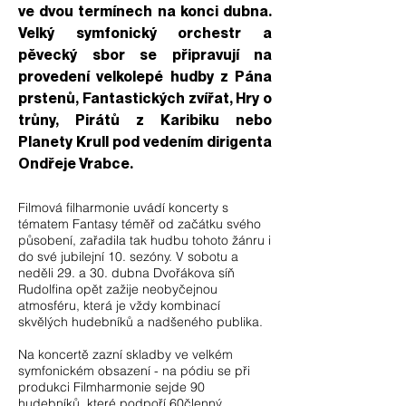
ve dvou termínech na konci dubna.
Velký symfonický orchestr a
pěvecký sbor se připravují na
provedení velkolepé hudby z Pána
prstenů, Fantastických zvířat, Hry o
trůny, Pirátů z Karibiku nebo
Planety Krull pod vedením dirigenta
Ondřeje Vrabce.
Filmová filharmonie uvádí koncerty s
tématem Fantasy téměř od začátku svého
působení, zařadila tak hudbu tohoto žánru i
do své jubilejní 10. sezóny. V sobotu a
neděli 29. a 30. dubna Dvořákova síň
Rudolfina opět zažije neobyčejnou
atmosféru, která je vždy kombinací
skvělých hudebníků a nadšeného publika.
Na koncertě zazní skladby ve velkém
symfonickém obsazení - na pódiu se při
produkci Filmharmonie sejde 90
hudebníků, které podpoří 60členný