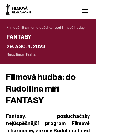
Filmová filharmonie uvádí
koncert filmové hudby
FANTASY
29. a
30. 4. 2023
Rudolfinum Praha
Filmová hudba: do
Rudolfina míří
FANTASY
Fantasy, posluchačsky
nejúspěšnější program Filmové
filharmonie, zazní v Rudolfinu hned