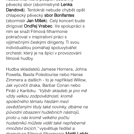
pěvecký sbor (sbormistryně
Lenka
Dandová
). Tentokrát nebude chybět opět
chlapecký pěvecký
sbor Bonifantes
(sbormistr
Jan Míšek
). Celý koncert bude
dirigovat
Ondřej Vrabec
. Ve spolupráci s
ním se snaží Filmová filharmonie
pokračovat v inspirativní práci s
výjimečnými českými dirigenty. Ti svou
individualitou pomáhají spoluvytvářet
orchestr, který je na špici v provozování
filmové hudby.
Hudba skladatelů Jamese Hornera, Johna
Powella, Basila Poledourise nebo Hanse
Zimmera a dalších - to je například Willow,
Jak vycvičit draka, Barbar Conan nebo
Piráti z Karibiku.
“Výběr skladeb je pro mě
vždy velkou zodpovědností, kromě
společného tématu hledám mezi
osvědčenými tituly také novinky, dbáme na
původní obsazení hudebních nástrojů,
proto u nás kromě velkého počtu
hudebníků můžete vidět také nepřeberné
množství bicích,”
vysvětluje ředitel a
dramaturg Filmové filharmonie
Matěj Lehár.