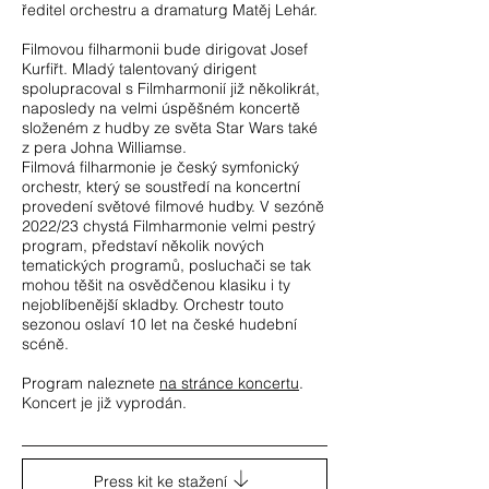
ředitel orchestru a dramaturg Matěj Lehár.
Filmovou filharmonii bude dirigovat Josef
Kurfiřt. Mladý talentovaný dirigent
spolupracoval s Filmharmonií již několikrát,
naposledy na velmi úspěšném koncertě
složeném z hudby ze světa Star Wars také
z pera Johna Williamse.
Filmová filharmonie je český symfonický
orchestr, který se soustředí na koncertní
provedení světové filmové hudby. V sezóně
2022/23 chystá Filmharmonie velmi pestrý
program, představí několik nových
tematických programů, posluchači se tak
mohou těšit na osvědčenou klasiku i ty
nejoblíbenější skladby. Orchestr touto
sezonou oslaví 10 let na české hudební
scéně.
Program naleznete
na stránce koncertu
.
Koncert je již vyprodán.
Press kit ke stažení