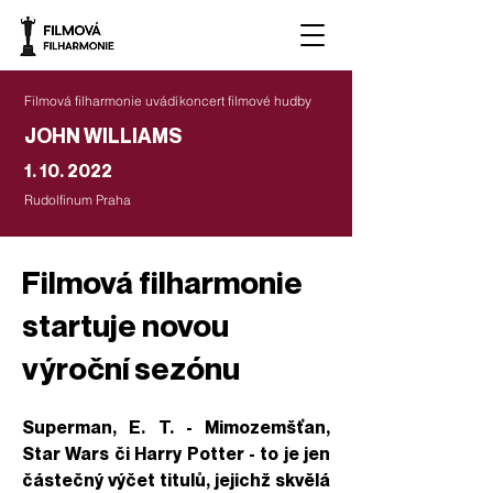
Filmová filharmonie uvádí
koncert filmové hudby
JOHN WILLIAMS
1. 10. 2022
Rudolfinum Praha
Filmová filharmonie
startuje novou
výroční sezónu
Superman, E. T. - Mimozemšťan,
Star Wars či Harry Potter - to je jen
částečný výčet titulů, jejichž skvělá