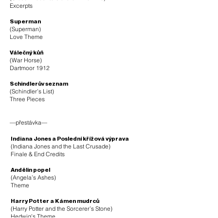
Excerpts
Superman
(Superman)
Love Theme
Válečný kůň
(War Horse)
Dartmoor 1912
Schindlerův seznam
(Schindler’s List)
Three Pieces
—přestávka—
Indiana Jones a Poslední křížová výprava
(Indiana Jones and the Last Crusade)
Finale & End Credits
Andělin popel
(Angela’s Ashes)
Theme
Harry Potter a Kámen mudrců
(Harry Potter and the Sorcerer’s Stone)
Hedwig’s Theme