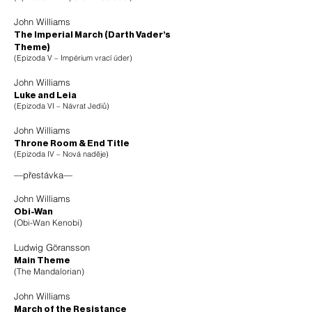
John Williams
The Imperial March (Darth Vader’s
Theme)
(Epizoda V – Impérium vrací úder)
John Williams
Luke and Leia
(Epizoda VI – Návrat Jediů)
John Williams
Throne Room & End Title
(Epizoda IV – Nová naděje)
—přestávka—
John Williams
Obi-Wan
(Obi-Wan Kenobi)
Ludwig Göransson
Main Theme
(The Mandalorian)
John Williams
March of the Resistance