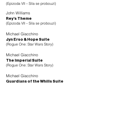
(Epizoda VII – Síla se probouzí)
John Williams
Rey’s Theme
(Epizoda VII – Síla se probouzí)
Michael Giacchino
Jyn Erso & Hope Suite
(Rogue One: Star Wars Story)
Michael Giacchino
The Imperial Suite
(Rogue One: Star Wars Story)
Michael Giacchino
Guardians of the Whills Suite
(Rogue One: Star Wars Story)
John Williams
Across the Stars
(Epizoda II – Klony útočí)
John Williams
Battle of the Heroes
(Epizoda III – Pomsta Sithů)