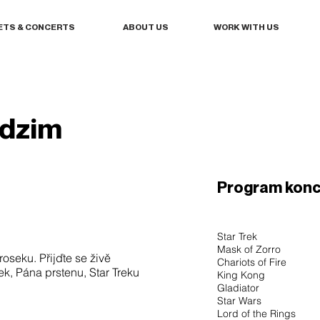
ETS & CONCERTS
ABOUT US
WORK WITH US
odzim
Program konc
Star Trek
Mask of Zorro
oseku. Přijďte se živě
Chariots of Fire
, Pána prstenu, Star Treku
King Kong
Gladiator
Star Wars
Lord of the Rings