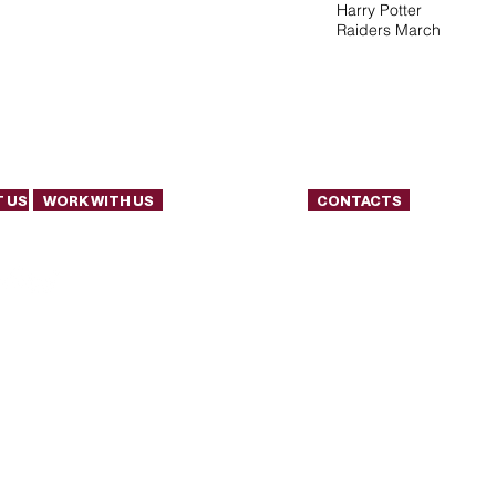
Harry Potter
Raiders March
 US
WORK WITH US
FOTO & PRESS
CONTACTS
trons