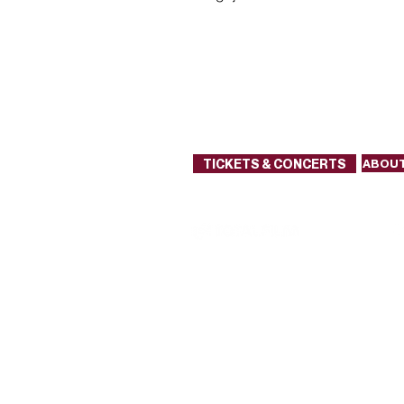
TICKETS & CONCERTS
ABOUT
Main media partner
Pa