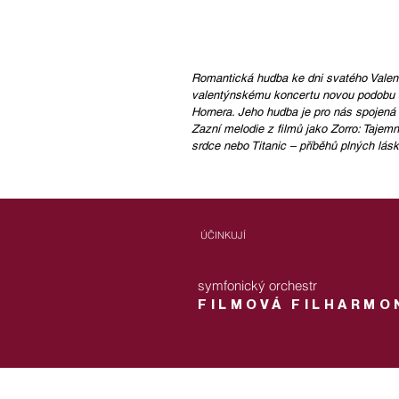
Romantická hudba ke dni svatého Valent
valentýnskému koncertu novou podobu 
Hornera. Jeho hudba je pro nás spojená
Zazní melodie z filmů jako Zorro: Tajem
srdce nebo Titanic – příběhů plných lá
​ÚČINKUJÍ
symfonický orchestr
FILMOVÁ FILHARMO