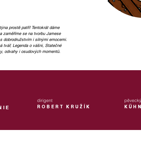
ýna prostě patří! Tentokrát dáme
a zaměříme se na tvorbu Jamese
 s dobrodružstvím i silnými emocemi.
ná tvář, Legenda o vášni, Statečné
sky, odvahy i osudových momentů.
dirigent
pěvecký
ROBERT KRUŽÍK
KÜHN
NIE