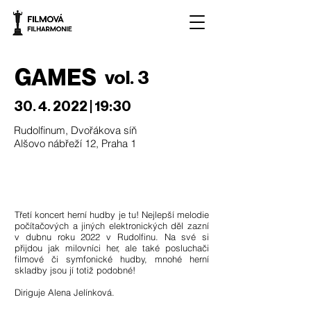
GAMES
vol. 3
30. 4. 2022
| 19:30
Rudolfinum, Dvořákova síň
Alšovo nábřeží 12, Praha 1
Třetí koncert herní hudby je tu! Nejlepší melodie
počítačových a jiných elektronických děl zazní
v dubnu roku 2022 v Rudolfinu. Na své si
přijdou jak milovníci her, ale také posluchači
filmové či symfonické hudby, mnohé herní
skladby jsou jí totiž podobné!
Diriguje Alena Jelínková.