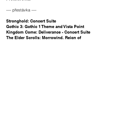
---- přestávka ----
Stronghold: Concert Suite
Gothic 3: Gothic 1 Theme and Vista Point
Kingdom Come: Deliverance - Concert Suite
The Elder Scrolls: Morrowind, Reign of
Septims, Dragonborn
God of War I: Revenge and Redemption
God of War III: Brothers of Blood
Civilization IV: Sogno Di Volare
TICKETS & CONCERTS
ABOUT US
WORK WITH US
FOTO & PRESS
CONTACTS