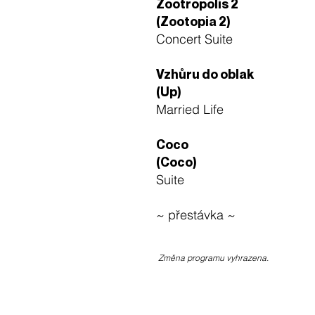
Zootropolis 2
SVĚTOVÁ
PREMIÉRA
(Zootopia 2)
Concert Suite
Vzhůru do oblak
(Up)
Married Life
Coco
(Coco)
Suite
~ přestávka ~
Změna programu vyhrazena.