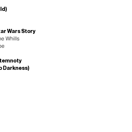
ld)
e
ar Wars Story
he Whills
pe
 temnoty
to Darkness)