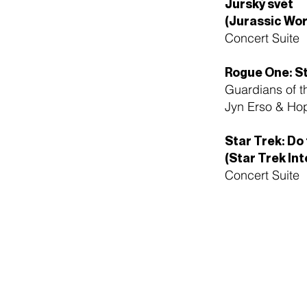
Jurský svět
(Jurassic Wor
Concert Suit
Rogue One: St
Guardians of t
Jyn Erso & Ho
Star Trek: Do
(Star Trek In
Concert Suite