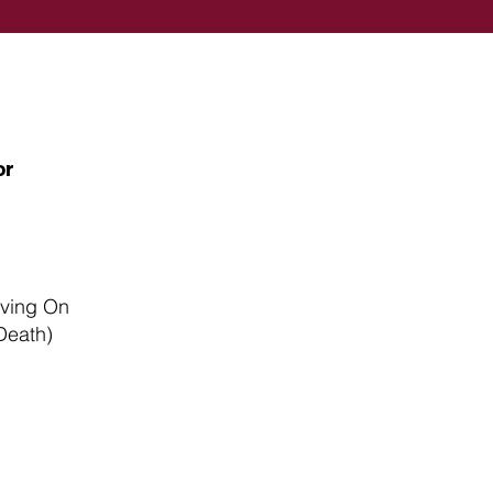
or
ving On
Death)