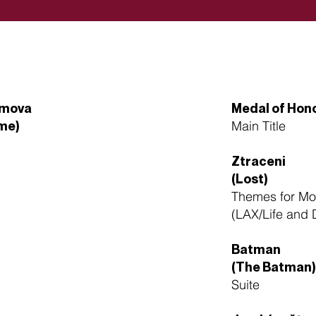
omova
Medal of Hon
Main Title
me)
Ztraceni
(Lost)
Themes for Mo
(LAX/Life and 
Batman
(The Batman)
Suite