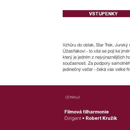
VSTUPENKY
Vzhůru do oblak, Star Trek, Jurský s
Úžasňákovi - to vše se pojí ke jmé
který je jedním z nejvýraznějších 
současnosti. Za podpory samotnéh
jedinečný večer - čeká vás velké fi
​ÚČINKUJÍ
Filmová filharmonie
Dirigent •
Robert Kružík