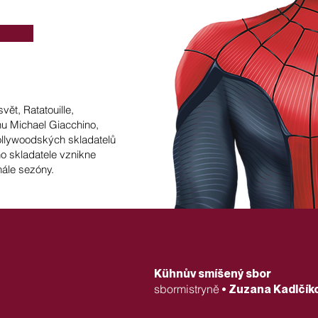
vět, Ratatouille,
nu Michael Giacchino,
hollywoodských skladatelů
o skladatele vznikne
nále sezóny.
Kühnův smíšený sbor
sbormistryně
• Zuzana Kadlčík